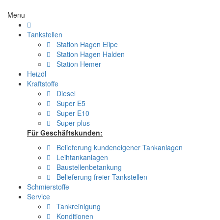
Direkt zum Inhalt
Menu
Tankstellen
Station Hagen Eilpe
Station Hagen Halden
Station Hemer
Heizöl
Kraftstoffe
Diesel
Super E5
Super E10
Super plus
Für Geschäftskunden:
Belieferung kundeneigener Tankanlagen
Leihtankanlagen
Baustellenbetankung
Belieferung freier Tankstellen
Schmierstoffe
Service
Tankreinigung
Konditionen