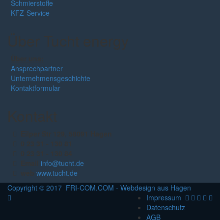
Schmierstoffe
KFZ-Service
Über Tucht energy
Über uns:
Ansprechpartner
Unternehmensgeschichte
Kontaktformular
Kontakt
Eilper Str 129, 58091 Hagen
0 23 31 - 130 81
0 23 31 - 130 84
Email
info@tucht.de
web
www.tucht.de
Copyright © 2017 FRI-COM.COM - Webdesign aus Hagen
Impressum
Datenschutz
AGB