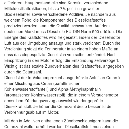
differieren. Hauptbestandteile sind Kerosin, verschiedene
Mitteldestillatfraktionen, bis zu 7% politisch gewollter
Biodieselanteil sowie verschiedene Additive. Je nachdem aus
welchem Rohöl die Komponenten des Dieselkraftstoffes
produziert werden, kann die Qualität schwanken. Auf dem
deutschen Markt muss Diesel die EU-DIN Norm 590 erfüllen. Die
Energie des Kraftstoffes wird freigesetzt, indem der Dieselmotor
Luft aus der Umgebung ansaugt und stark verdichtet. Durch die
Verdichtung steigt die Temperatur in so einem hohen Maße an,
dass das eingespritzte Diesel sich von selbst entzündet. Nach
Einspritzung in den Motor erfolgt die Entzündung zeitverzögert.
Wichtig ist das exakte Zündverhalten des Kraftstoffes, angegeben
durch die Cetanzahl.
Diese ist der in Volumenprozent ausgedrückte Anteil an Cetan in
einer Mischung aus Cetan (paraffinischer
Kohlenwasserstoffanteil) und Alpha-Methylnaphthalin
(aromatischer Kohlenwasserstoff), die in einem Versuchsmotor
denselben Zündungsverzug ausweist wie der geprüfte
Dieselkraftstoff. Je höher die Cetanzahl desto besser ist der
Verbrennungsablauf im Motor.
Mit den in Additiven enthaltenen Zündbeschleunigern kann die
Cetanzahl weiter erhöht werden. Dieselkraftstoff muss einen