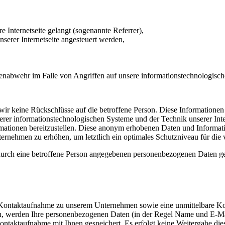
e Internetseite gelangt (sogenannte Referrer),
serer Internetseite angesteuert werden,
renabwehr im Falle von Angriffen auf unsere informationstechnologisc
r keine Rückschlüsse auf die betroffene Person. Diese Informationen w
nserer informationstechnologischen Systeme und der Technik unserer Int
mationen bereitzustellen. Diese anonym erhobenen Daten und Informatio
ernehmen zu erhöhen, um letztlich ein optimales Schutzniveau für die 
urch eine betroffene Person angegebenen personenbezogenen Daten ges
che Kontaktaufnahme zu unserem Unternehmen sowie eine unmittelbare K
n, werden Ihre personenbezogenen Daten (in der Regel Name und E-Mai
ntaktaufnahme mit Ihnen gespeichert. Es erfolgt keine Weitergabe die