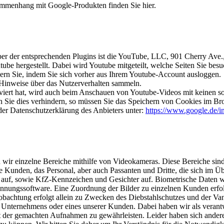
ammenhang mit Google-Produkten finden Sie hier.
iber der entsprechenden Plugins ist die YouTube, LLC, 901 Cherry Av
be hergestellt. Dabei wird Youtube mitgeteilt, welche Seiten Sie bes
dern Sie, indem Sie sich vorher aus Ihrem Youtube-Account ausloggen.
e Hinweise über das Nutzerverhalten sammeln.
ert hat, wird auch beim Anschauen von Youtube-Videos mit keinen so
Sie dies verhindern, so müssen Sie das Speichern von Cookies im Bro
der Datenschutzerklärung des Anbieters unter:
https://www.google.de/in
wir einzelne Bereiche mithilfe von Videokameras. Diese Bereiche si
Kunden, das Personal, aber auch Passanten und Dritte, die sich im Üb
f, sowie KfZ-Kennzeichen und Gesichter auf. Biometrische Daten we
ungssoftware. Eine Zuordnung der Bilder zu einzelnen Kunden erfolgt 
achtung erfolgt allein zu Zwecken des Diebstahlschutzes und der Va
s Unternehmens oder eines unserer Kunden. Dabei haben wir als vera
 der gemachten Aufnahmen zu gewährleisten. Leider haben sich andere