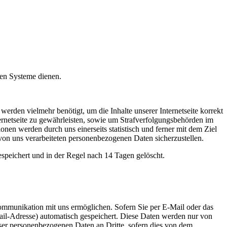
hen Systeme dienen.
erden vielmehr benötigt, um die Inhalte unserer Internetseite korrekt
ernetseite zu gewährleisten, sowie um Strafverfolgungsbehörden im
nen werden durch uns einerseits statistisch und ferner mit dem Ziel
von uns verarbeiteten personenbezogenen Daten sicherzustellen.
peichert und in der Regel nach 14 Tagen gelöscht.
ommunikation mit uns ermöglichen. Sofern Sie per E-Mail oder das
l-Adresse) automatisch gespeichert. Diese Daten werden nur von
ser personenbezogenen Daten an Dritte, sofern dies von dem