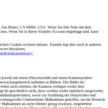
e., San Bruno, CA 94066, USA. Wenn Sie eine Seite mit dem
uchen. Wenn Sie in Ihrem Youtube-Account eingeloggt sind, kann
lchen Cookies rechnen müssen. Youtube legt aber auch in anderen
wser blockieren.
tl/de/policies/privacy/
nd jeweils mit einem Hinweisschild und einem Kamerasymbol
erwachungsbereich aufhalten in Bildern. Die Bilder der
rden nicht erhoben, die Kameras verfügen weder über
für gewöhnlich nicht, diese werden weder statistisch ausgewertet,
ndalismusprävention, sowie zur Ausübung des Hausrechtes und
ntwortungsvolles Unternehmen Maßnahmen getroffen, um die Bereiche
 Maßnahmen als nicht effektiv genug erwiesen, eingetretene