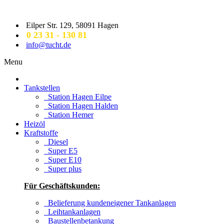
Direkt zum Inhalt
Eilper Str. 129, 58091 Hagen
0 23 31 - 130 81
info@tucht.de
Menu
Tankstellen
Station Hagen Eilpe
Station Hagen Halden
Station Hemer
Heizöl
Kraftstoffe
Diesel
Super E5
Super E10
Super plus
Für Geschäftskunden:
Belieferung kundeneigener Tankanlagen
Leihtankanlagen
Baustellenbetankung